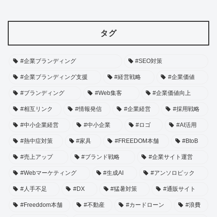
タグ
#企業ブランディング
#SEO対策
#企業ブランディング支援
#経営戦略
#企業価値
#ブランディング
#Web集客
#企業価値向上
#相互リンク
#情報発信
#企業経営
#採用戦略
#中小企業経営
#中小企業
#ロゴ
#AI活用
#熱中症対策
#家具
#FREEDOM本舗
#BtoB
#売上アップ
#ブランド戦略
#企業サイト運営
#Webマーケティング
#生成AI
#アンソロピック
#人手不足
#DX
#猛暑対策
#通販サイト
#Freeddom本舗
#不動産
#カードローン
#浪費