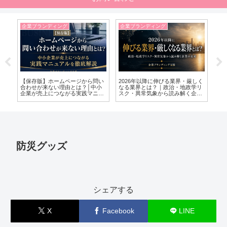
企業ブランディング
企業ブランディング
企
の
【保存版】ホームページから問い
2026年以降に伸びる業界・厳しく
ブ
合わせが来ない理由とは？│中小
なる業界とは？｜政治・地政学リ
か
企業が売上につながる実践マニュ
スク・異常気象から読み解く企業
的
アルを徹底解説
の未来
防災グッズ
シェアする
X
Facebook
LINE