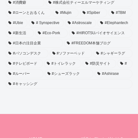
#消費癖
#株式会社ティーエルマーケティング
#ローンとおるくん
#Mujin
#Spiber
#TBM
#Ubie
# Synspective
#Astroscale
#Elephantech
#新生活
#Eco-Pork
#HIROTSUバイオサイエンス
#日本の注目企業
#FREEDOM本舗ブログ
#パソコンデスク
#ソファーベッド
#シャギーラグ
#テレビボード
#トイレラック
#防災サイト
#
#ルーバー
#シューズラック
#Ashirase
#キャッシング