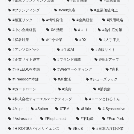
#企業ブランディング支援
#経営戦略
#企業価値
#ブランディング
#Web集客
#企業価値向上
#相互リンク
#情報発信
#企業経営
#採用戦略
#中小企業経営
#AI活用
#ロゴ
#熱中症対策
#猛暑対策
#中小企業
#DX
#人手不足
#アンソロピック
#生成AI
#通販サイト
#企業サイト運営
#ブランド戦略
#売上アップ
#FREEDOM本舗
#Webマーケティング
#家具
#Freeddom本舗
#新生活
#シューズラック
#カードローン
#浪費
#消費癖
#株式会社ティーエルマーケティング
#ローンとおるくん
#Mujin
#Spiber
#TBM
#Ubie
# Synspective
#Astroscale
#Elephantech
#不動産
#Eco-Pork
#HIROTSUバイオサイエンス
#BtoB
#日本の注目企業