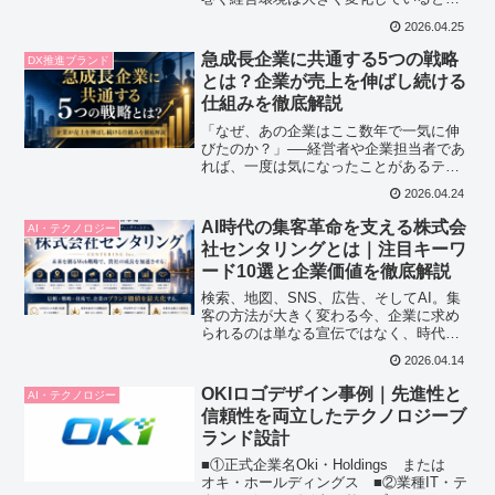
われています。食品価格の上昇、エネル
2026.04.25
ギーコストの増加、物流費高騰、円安に
よる輸入負担増、人件費上昇など、企業
急成長企業に共通する5つの戦略
DX推進ブランド
の利益を圧迫する要素...
とは？企業が売上を伸ばし続ける
仕組みを徹底解説
「なぜ、あの企業はここ数年で一気に伸
びたのか？」──経営者や企業担当者であ
れば、一度は気になったことがあるテー
マではないでしょうか。新商品を出して
2026.04.24
も思うように売れない、広告費を増やし
ても利益率が改善しない、SNS運用を始
AI時代の集客革命を支える株式会
AI・テクノロジー
めても問い合わせに結...
社センタリングとは｜注目キーワ
ード10選と企業価値を徹底解説
検索、地図、SNS、広告、そしてAI。集
客の方法が大きく変わる今、企業に求め
られるのは単なる宣伝ではなく、時代の
変化に対応した総合的なブランド戦略で
2026.04.14
す。ここでは株式会社センタリングを象
徴する10のキーワードを軸に、同社がな
OKIロゴデザイン事例｜先進性と
AI・テクノロジー
ぜ注目されるのかを...
信頼性を両立したテクノロジーブ
ランド設計
■①正式企業名Oki・Holdings または
オキ・ホールディングス ■②業種IT・テ