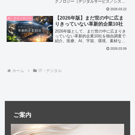
クノロジー（デジタルサービス／システ
ム関連）■③ロゴ制作意図本ロゴは、「先
2026.03.22
進性」「スピード」「進化」を視覚的に
伝えることを主軸に設計しています。テ
【2026年版】まだ世の中に広ま
AI・テクノロジー
クノロ...
りきっていない革新的企業10社
2026年版として、まだ世の中に広まりき
っていない革新的企業10社を独自調査で
紹介。医療、AI、宇宙、環境、素材など
各分野で注目される日本企業の独自サー
2026.03.09
ビスや技術、その可能性を詳しく解説し
ます。
ホーム
IT・デジタル
ご案内