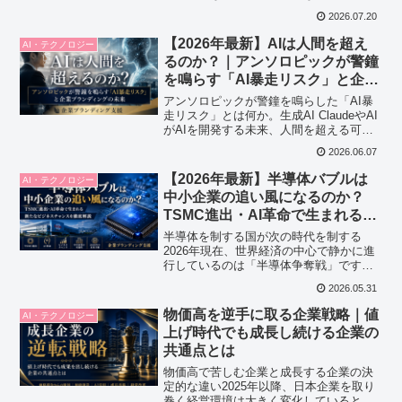
がなく採用できない」「DXと言われても
2026.07.20
何から始めればいいのか分からない」こ
うした悩みを抱える中小企業は、今や珍
【2026年最新】AIは人間を超え
AI・テクノロジー
しくありません。一つ...
るのか？｜アンソロピックが警鐘
を鳴らす「AI暴走リスク」と企業
ブランディングの未来
アンソロピックが警鐘を鳴らした「AI暴
走リスク」とは何か。生成AI ClaudeやAI
がAIを開発する未来、人間を超える可能
性、企業ブランディングへの影響を徹底
2026.06.07
解説。AI時代に信頼される企業になるた
めの考え方と対策を分かりやすく紹介し
【2026年最新】半導体バブルは
AI・テクノロジー
ます。
中小企業の追い風になるのか？
TSMC進出・AI革命で生まれる新
たなビジネスチャンスを徹底解説
半導体を制する国が次の時代を制する
2026年現在、世界経済の中心で静かに進
行しているのは「半導体争奪戦」です。
一般的なニュースではTSMCの熊本進出
2026.05.31
やNVIDIAの株価上昇などが話題になりま
すが、その本質はもっと深いところにあ
物価高を逆手に取る企業戦略｜値
AI・テクノロジー
ります。今、世...
上げ時代でも成長し続ける企業の
共通点とは
物価高で苦しむ企業と成長する企業の決
定的な違い2025年以降、日本企業を取り
巻く経営環境は大きく変化していると言