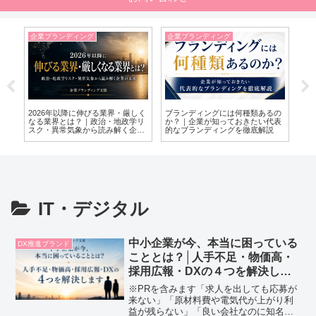
企業ブランディング
企業ブランディング
企
い
2026年以降に伸びる業界・厳しく
ブランディングには何種類あるの
【2
小
なる業界とは？｜政治・地政学リ
か？｜企業が知っておきたい代表
ス
ュ
スク・異常気象から読み解く企業
的なブランディングを徹底解説
ン
の未来
IT・デジタル
中小企業が今、本当に困っている
DX推進ブランド
こととは？│人手不足・物価高・
採用広報・DXの４つを解決しま
す
※PRを含みます「求人を出しても応募が
来ない」「原材料費や電気代が上がり利
益が残らない」「良い会社なのに知名度