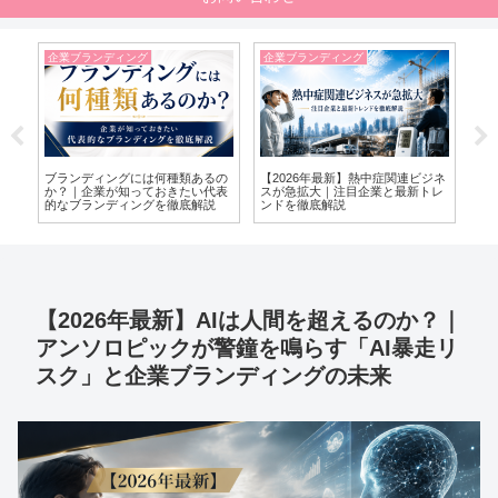
企業ブランディング
企業ブランディング
A
ジネ
熱中症対策が企業価値を高めると
企業ブランディングとは？ステー
【2
トレ
きへ｜義務化で拡大する暑さ対策
クホルダーから選ばれ続ける会社
わ
ビジネスを徹底解説
の作り方｜MVV・企業価値・マー
型
ケティングとの違いを徹底解説
考
【2026年最新】AIは人間を超えるのか？｜
アンソロピックが警鐘を鳴らす「AI暴走リ
スク」と企業ブランディングの未来