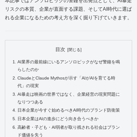
本記事ではアンソロピックの警鐘を出発点として、AI暴走
リスクの本質、企業が直面する課題、そしてAI時代に選ば
れる企業になるための考え方を深く掘り下げていきます。
目次
AI業界の最前線にいるアンソロピックがなぜ警鐘を鳴
らしたのか
ClaudeとClaude Mythosが示す「AIがAIを育てる時
代」の現実
AI暴走は映画の世界ではなく、企業経営の現実問題に
なりつつある
日本企業が今すぐ始めるべきAI時代のブランド防衛策
日本企業はAIの進歩にどう向き合うべきか
高齢者・子ども・AI弱者が取り残される社会はブラン
ド価値を失う