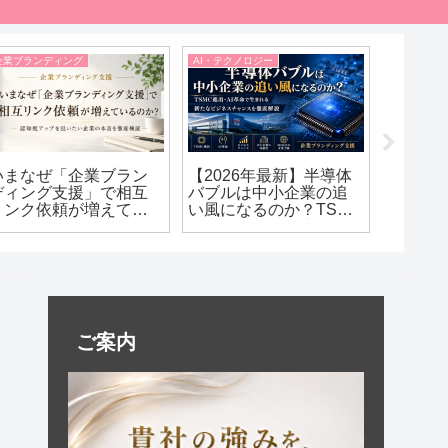
企業ブランディング
AI・テクノロジー
相互リンク
いまなぜ「企業ブラン
【2026年最新】半導体
相互リ
ディング支援」で相互
バブルは中小企業の追
を伝え
リンク依頼が増えてい
い風になるのか？TSMC
信頼を高
るのか？｜認知度アッ
進出・AI革命で生まれる
と掲載
プを狙いたい企業の本
新たなビジネスチャン
音を徹底検証
スを徹底解説
ご案内