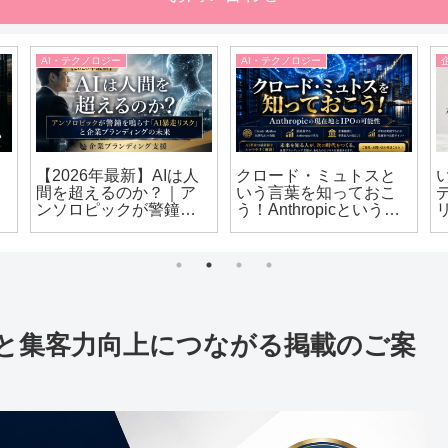
AI・テクノロジー
AI・テクノロジー
【2026年最新】AIは人
クロード・ミュトスと
間を超えるのか？｜ア
いう言葉を知っておこ
ンソロピックが警鐘を
う！Anthropicというア
鳴らす「AI暴走リスク」
メリカAI企業も今のうち
と企業ブランディング
に押さえておきたい理
の未来
由
対策と集客力向上につながる掲載のご案