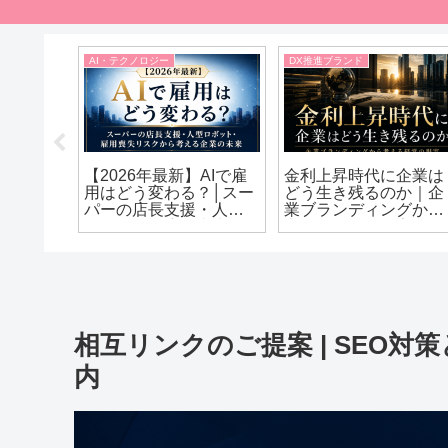
AI・テクノロジー
DX推進ブランド
ングと
【2026年最新】AIで雇
金利上昇時代に企業は
ルダー
用はどう変わる？│スー
どう生き残るのか｜企
る会社
パーの店長支援・人型
業ブランディングから
V・企業
ロボット・雇用喪失リ
考える経営の現実
ィング
スクから考える企業の
解説
未来
相互リンクのご提案 | SEO
内