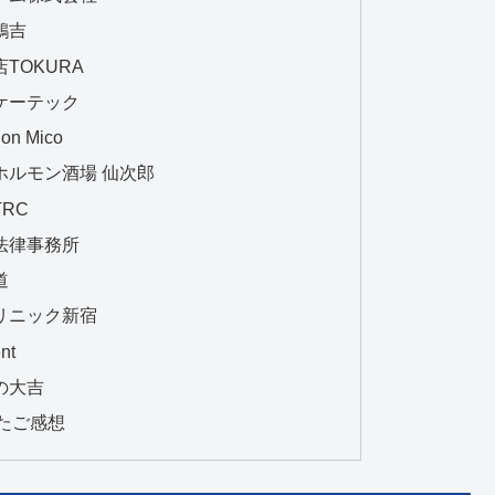
鶴吉
TOKURA
ケーテック
n Mico
ホルモン酒場 仙次郎
RC
法律事務所
道
リニック新宿
nt
の大吉
たご感想