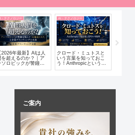
AI・テクノロジー
AI・テクノロジー
AI・テクノ
【2026年最新】AIは人
クロード・ミュトスと
【202
間を超えるのか？｜ア
いう言葉を知っておこ
バブル
ンソロピックが警鐘を
う！Anthropicというア
い風にな
鳴らす「AI暴走リスク」
メリカAI企業も今のうち
進出・A
と企業ブランディング
に押さえておきたい理
新たな
の未来
由
スを徹
ご案内