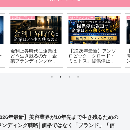
DX推進ブランド
AI・テクノロジー
金利上昇時代に企業は
【2026年最新】アンソ
ー
どう生き残るのか｜企
ロピック「クロード・
業ブランディングから
ミュトス」提供停止報
考える経営の現実
道で企業はどう動くべ
きか？｜AI依存リスクと
企業ブランディング戦
略を徹底解説
2026年最新】美容業界が10年先まで生き残るための
ランディング戦略│価格ではなく「ブランド」「信