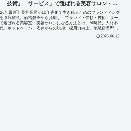
」「技術」「サービス」で選ばれる美容サロン・美
室になる方法
026年最新】美容業界が10年先まで生き残るためのブランディング
を徹底解説。価格競争から脱却し、ブランド・信頼・技術・サー
で選ばれる美容室・美容サロンになる方法とは。AI時代、人材不
代、ホットペッパー依存からの脱却、採用力向上、地域密着型ブ
ド構築まで、美容室オーナーが知っておくべき未来の経営戦略を
2026.06.12
く紹介します。