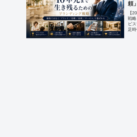
頼
容
【2
戦略
ビス
足時
ラン
詳し