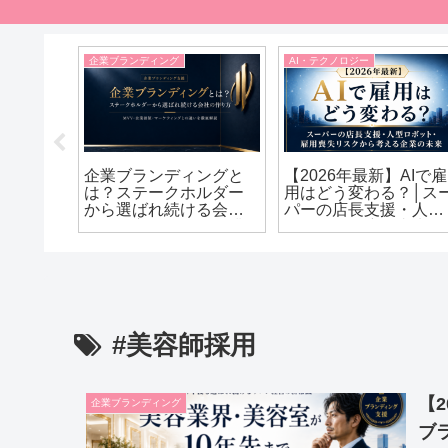
企業ブランディング
AI・テクノロジー
業価値
企業ブランディングと
【2026年最新】AIで雇
｜義務
は？ステークホルダー
用はどう変わる？│ス
さ対策
から選ばれ続ける会社
パーの店長支援・人型
解説
の作り方｜MVV・企業
ロボット・雇用喪失リ
価値・マーケティング
スクから考える企業の
との違いを徹底解説
未来
#美容師採用
【
企業ブランディング
ブ