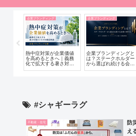
企業ブランディング
企業ブランディング
】熱中症
熱中症対策が企業価値
企業ブランディングと
急拡大
を高めるときへ｜義務
は？ステークホルダー
新トレ
化で拡大する暑さ対策
から選ばれ続ける会社
ビジネスを徹底解説
の作り方｜MVV・企業
価値・マーケティング
との違いを徹底解説
#シャギーラグ
防
不動産・住宅
え