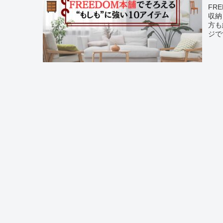
FR
収納
方も
ジで