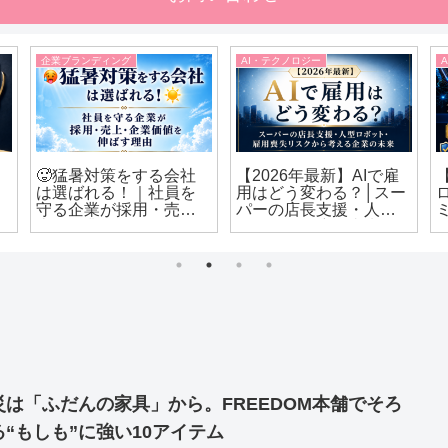
企業ブランディング
AI・テクノロジー
🥵猛暑対策をする会社
【2026年最新】AIで雇
は選ばれる！｜社員を
用はどう変わる？│スー
守る企業が採用・売
パーの店長支援・人型
上・企業価値を伸ばす
ロボット・雇用喪失リ
理由☀️
スクから考える企業の
未来
災は「ふだんの家具」から。FREEDOM本舗でそろ
る“もしも”に強い10アイテム