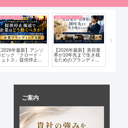
AI・テクノロジー
企業ブランディング
AI・テクノ
【2026年最新】アンソ
【2026年最新】美容業
【202
ロピック「クロード・
界が10年先まで生き残
間を超
ミュトス」提供停止報
るためのブランディン
ンソロ
道で企業はどう動くべ
グ戦略│価格ではなく
鳴らす「
きか？｜AI依存リスクと
「ブランド」「信頼」
と企業
企業ブランディング戦
「技術」「サービス」
の未来
略を徹底解説
で選ばれる美容サロ
ン・美容室になる方法
ご案内