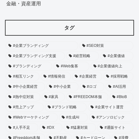
金融・資産運用
タグ
#企業ブランディング
#SEO対策
#企業ブランディング支援
#経営戦略
#企業価値
#ブランディング
#Web集客
#企業価値向上
#相互リンク
#情報発信
#企業経営
#採用戦略
#中小企業経営
#中小企業
#ロゴ
#AI活用
#熱中症対策
#家具
#FREEDOM本舗
#BtoB
#売上アップ
#ブランド戦略
#企業サイト運営
#Webマーケティング
#生成AI
#アンソロピック
#人手不足
#DX
#猛暑対策
#通販サイト
#Freeddom本舗
#不動産
#カードローン
#浪費