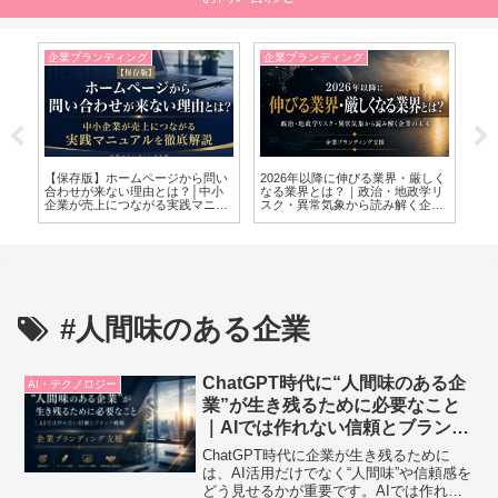
企業ブランディング
企業ブランディング
企
の
【保存版】ホームページから問い
2026年以降に伸びる業界・厳しく
ブ
合わせが来ない理由とは？│中小
なる業界とは？｜政治・地政学リ
か
企業が売上につながる実践マニュ
スク・異常気象から読み解く企業
的
アルを徹底解説
の未来
#人間味のある企業
ChatGPT時代に“人間味のある企
AI・テクノロジー
業”が生き残るために必要なこと
｜AIでは作れない信頼とブランド
戦略
ChatGPT時代に企業が生き残るために
は、AI活用だけでなく“人間味”や信頼感を
どう見せるかが重要です。AIでは作れな