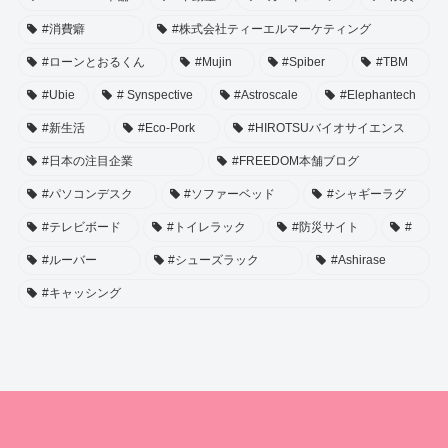
#消費癖
#株式会社ティーエルマーケティング
#ローンとおるくん
#Mujin
#Spiber
#TBM
#Ubie
# Synspective
#Astroscale
#Elephantech
#新生活
#Eco-Pork
#HIROTSUバイオサイエンス
#日本の注目企業
#FREEDOM本舗ブログ
#パソコンデスク
#ソファーベッド
#シャギーラグ
#テレビボード
#トイレラック
#防災サイト
#
#ルーバー
#シューズラック
#Ashirase
#キャッシング