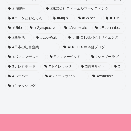
#消費癖
#株式会社ティーエルマーケティング
#ローンとおるくん
#Mujin
#Spiber
#TBM
#Ubie
# Synspective
#Astroscale
#Elephantech
#新生活
#Eco-Pork
#HIROTSUバイオサイエンス
#日本の注目企業
#FREEDOM本舗ブログ
#パソコンデスク
#ソファーベッド
#シャギーラグ
#テレビボード
#トイレラック
#防災サイト
#
#ルーバー
#シューズラック
#Ashirase
#キャッシング