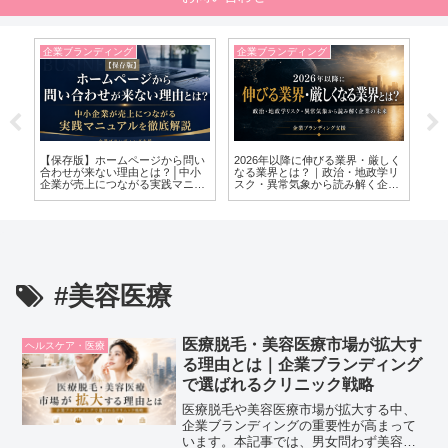
企業ブランディング
企業ブランディング
企
の
【保存版】ホームページから問い
2026年以降に伸びる業界・厳しく
ブ
合わせが来ない理由とは？│中小
なる業界とは？｜政治・地政学リ
か
企業が売上につながる実践マニュ
スク・異常気象から読み解く企業
的
アルを徹底解説
の未来
#美容医療
医療脱毛・美容医療市場が拡大す
ヘルスケア・医療
る理由とは｜企業ブランディング
で選ばれるクリニック戦略
医療脱毛や美容医療市場が拡大する中、
企業ブランディングの重要性が高まって
います。本記事では、男女問わず美容意