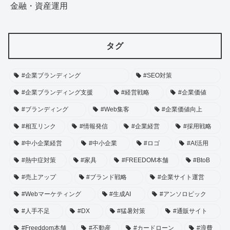
金融・資産運用
タグ
#企業ブランディング
#SEO対策
#企業ブランディング支援
#経営戦略
#企業価値
#ブランディング
#Web集客
#企業価値向上
#相互リンク
#情報発信
#企業経営
#採用戦略
#中小企業経営
#中小企業
#ロゴ
#AI活用
#熱中症対策
#家具
#FREEDOM本舗
#BtoB
#売上アップ
#ブランド戦略
#企業サイト運営
#Webマーケティング
#生成AI
#アンソロピック
#人手不足
#DX
#猛暑対策
#通販サイト
#Freeddom本舗
#不動産
#カードローン
#浪費