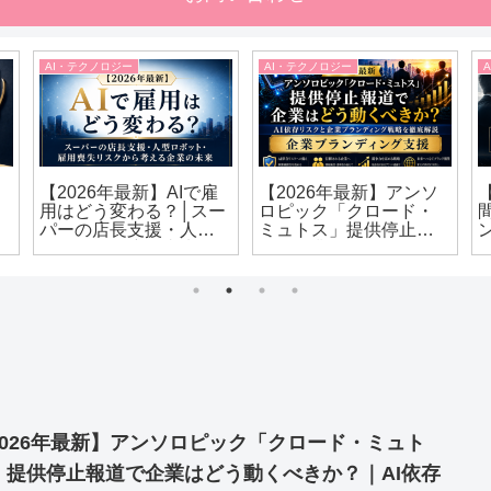
AI・テクノロジー
AI・テクノロジー
【2026年最新】AIで雇
【2026年最新】アンソ
用はどう変わる？│スー
ロピック「クロード・
パーの店長支援・人型
ミュトス」提供停止報
ロボット・雇用喪失リ
道で企業はどう動くべ
スクから考える企業の
きか？｜AI依存リスクと
未来
企業ブランディング戦
略を徹底解説
2026年最新】アンソロピック「クロード・ミュト
」提供停止報道で企業はどう動くべきか？｜AI依存