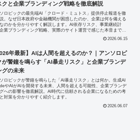
スクと企業ブランディング戦略を徹底解説
ソロピックの最先端AI「クロード・ミュトス」提供停止報道を徹
説。なぜ日本政府や金融機関が困惑したのか、企業は何を備える
なのかを分かりやすく解説します。AI依存リスク、事業継続計
企業ブランディング戦略、実際のサイト運営で感じた本音まで詳
紹介。AI時代に選ばれる企業になるための実践的なヒントをお届
2026.06.15
ます。
2026年最新】AIは人間を超えるのか？｜アンソロピ
クが警鐘を鳴らす「AI暴走リスク」と企業ブランデ
ングの未来
ソロピックが警鐘を鳴らした「AI暴走リスク」とは何か。生成AI
audeやAIがAIを開発する未来、人間を超える可能性、企業ブランデ
グへの影響を徹底解説。AI時代に信頼される企業になるための考
と対策を分かりやすく紹介します。
2026.06.07