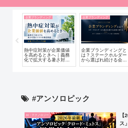
企業ブランディング
企業ブランディング
】熱中症
熱中症対策が企業価値
企業ブランディングと
急拡大
を高めるときへ｜義務
は？ステークホルダー
新トレ
化で拡大する暑さ対策
から選ばれ続ける会社
ビジネスを徹底解説
の作り方｜MVV・企業
価値・マーケティング
との違いを徹底解説
#アンソロピック
【
AI・テクノロジー
ス