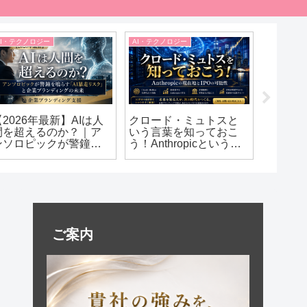
AI・テクノロジー
AI・テクノロジー
AI・テクノ
【2026年最新】AIは人
クロード・ミュトスと
【202
間を超えるのか？｜ア
いう言葉を知っておこ
バブル
ンソロピックが警鐘を
う！Anthropicというア
い風にな
鳴らす「AI暴走リスク」
メリカAI企業も今のうち
進出・A
と企業ブランディング
に押さえておきたい理
新たな
の未来
由
スを徹
ご案内