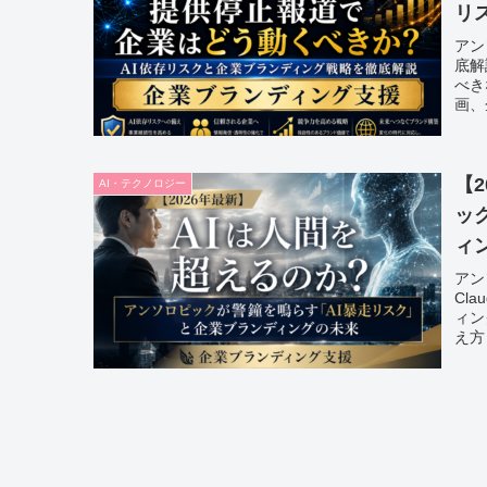
リ
アン
底解
べき
画、
しく
けし
【
AI・テクノロジー
ッ
ィ
アン
Cl
ィン
え方