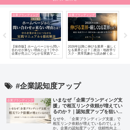
企業ブランディング
企業ブランディング
企
の
【保存版】ホームページから問い
2026年以降に伸びる業界・厳しく
ブ
合わせが来ない理由とは？│中小
なる業界とは？｜政治・地政学リ
か
企業が売上につながる実践マニュ
スク・異常気象から読み解く企業
的
アルを徹底解説
の未来
#企業認知度アップ
いまなぜ「企業ブランディング支
企業ブランディング
援」で相互リンク依頼が増えてい
るのか？｜認知度アップを狙いた
い企業の本音を徹底検証
なぜ今、「企業ブランディング支援」で
相互リンク依頼が増えているのでしょう
か。企業の認知度アップ、信頼性向上、