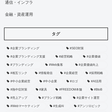
通信・インフラ
金融・資産運用
タグ
#企業ブランディング
#SEO対策
#企業ブランディング支援
#経営戦略
#企業価値
#ブランディング
#Web集客
#企業価値向上
#相互リンク
#情報発信
#企業経営
#採用戦略
#中小企業経営
#中小企業
#ロゴ
#AI活用
#熱中症対策
#家具
#FREEDOM本舗
#BtoB
#売上アップ
#ブランド戦略
#企業サイト運営
#Webマーケティング
#生成AI
#アンソロピック