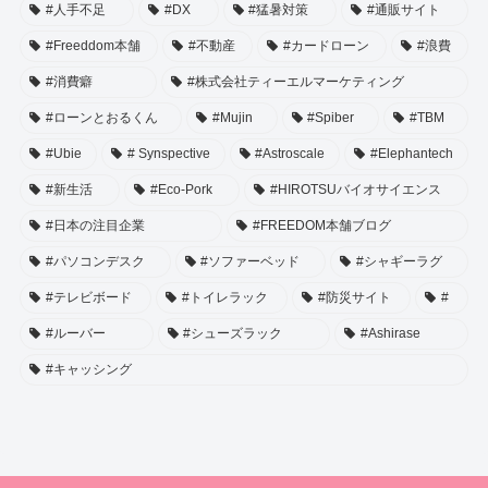
#人手不足
#DX
#猛暑対策
#通販サイト
#Freeddom本舗
#不動産
#カードローン
#浪費
#消費癖
#株式会社ティーエルマーケティング
#ローンとおるくん
#Mujin
#Spiber
#TBM
#Ubie
# Synspective
#Astroscale
#Elephantech
#新生活
#Eco-Pork
#HIROTSUバイオサイエンス
#日本の注目企業
#FREEDOM本舗ブログ
#パソコンデスク
#ソファーベッド
#シャギーラグ
#テレビボード
#トイレラック
#防災サイト
#
#ルーバー
#シューズラック
#Ashirase
#キャッシング