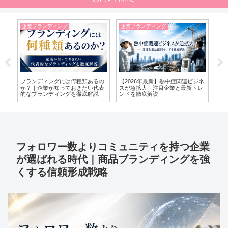
企業ブランディング
企業ブランディング
企
しく
ブランディングには何種類あるの
【2026年最新】熱中症関連ビジネ
熱
リ
か？｜企業が知っておきたい代表
スが急拡大｜注目企業と最新トレ
き
業
的なブランディングを徹底解説
ンドを徹底解説
ビ
フォロワー数よりコミュニティを持つ企業
が選ばれる時代｜商品ブランディングを強
くする信頼形成戦略